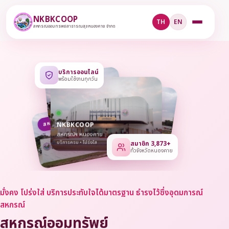
NKBKCOOP
TH
EN
สหกรณ์ออมทรัพย์สาธารณสุขหนองคาย จำกัด
บริการออนไลน์
พร้อมใช้งานทุกวัน
สหกรณ์ • เปิดบริการ
NKBKCOOP
สหกรณ์ฯ หนองคาย
บริการครบ • โปร่งใส
สมาชิก 3,873+
ทั่วจังหวัดหนองคาย
มั่งคง โปร่งใส่ บริการประทับใจได้มาตรฐาน ธำรงไว้ซึ่งอุดมการณ์
สหกรณ์
สหกรณ์ออมทรัพย์