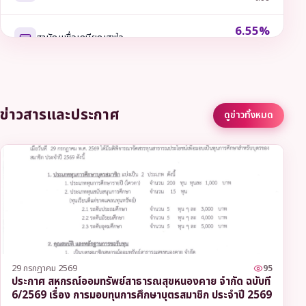
6.55%
สามัญเพื่อเกษียณสุขใจ
ต่อปี
6.55%
สามัญรวมหนี้
ต่อปี
ข่าวสารและประกาศ
ดูข่าวทั้งหมด
6.00%
พิเศษโดยใช้หุ้นค้ำประกัน
ต่อปี
6.35%
พิเศษเพื่อการศึกษา
ต่อปี
6.35%
พิเศษเพื่อการลงทุนประกอบอาชีพ
ต่อปี
6.35%
29 กรกฎาคม 2569
95
พิเศษเพื่อการเคหะสงเคราะห์
ต่อปี
ประกาศ สหกรณ์ออมทรัพย์สาธารณสุขหนองคาย จำกัด ฉบับที่
6/2569 เรื่อง การมอบทุนการศึกษาบุตรสมาชิก ประจำปี 2569