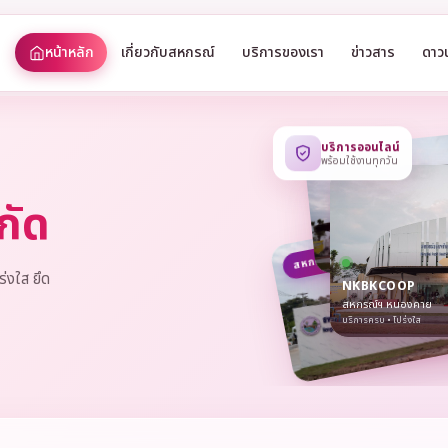
หน้าหลัก
เกี่ยวกับสหกรณ์
บริการของเรา
ข่าวสาร
ดาว
บริการออนไลน์
พร้อมใช้งานทุกวัน
กัด
สหกรณ์ • เปิดบริการ
ร่งใส ยึด
NKBKCOOP
สหกรณ์ฯ หนองคาย
บริการครบ • โปร่งใส