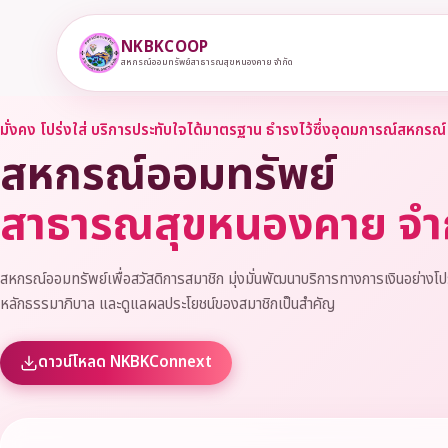
NKBKCOOP
สหกรณ์ออมทรัพย์สาธารณสุขหนองคาย จำกัด
มั่งคง โปร่งใส่ บริการประทับใจได้มาตรฐาน ธำรงไว้ซึ่งอุดมการณ์สหกรณ์
สหกรณ์ออมทรัพย์
สาธารณสุขหนองคาย จำ
สหกรณ์ออมทรัพย์เพื่อสวัสดิการสมาชิก มุ่งมั่นพัฒนาบริการทางการเงินอย่างโป
หลักธรรมาภิบาล และดูแลผลประโยชน์ของสมาชิกเป็นสำคัญ
ดาวน์โหลด NKBKConnext