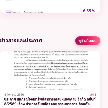
6.55%
สามัญเพื่อเกษียณสุขใจ
ต่อปี
6.55%
สามัญรวมหนี้
ต่อปี
ข่าวสารและประกาศ
ดูข่าวทั้งหมด
6.00%
พิเศษโดยใช้หุ้นค้ำประกัน
ต่อปี
6.35%
พิเศษเพื่อการศึกษา
ต่อปี
6.35%
พิเศษเพื่อการลงทุนประกอบอาชีพ
ต่อปี
6.35%
4 สิงหาคม 2569
18
พิเศษเพื่อการเคหะสงเคราะห์
ต่อปี
ประกาศ สหกรณ์ออมทรัพย์สาธารณสุขหนองคาย จำกัด ฉบับที่
8/2569 เรื่อง ประกาศรับสมัครคณะกรรมการการเลือกตั้ง