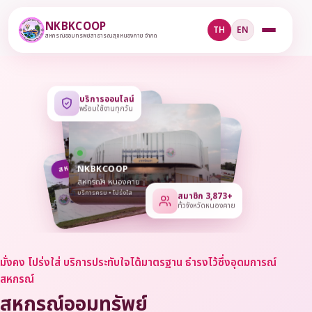
NKBKCOOP
TH
EN
สหกรณ์ออมทรัพย์สาธารณสุขหนองคาย จำกัด
บริการออนไลน์
พร้อมใช้งานทุกวัน
สหกรณ์ • เปิดบริการ
NKBKCOOP
สหกรณ์ฯ หนองคาย
บริการครบ • โปร่งใส
สมาชิก 3,873+
ทั่วจังหวัดหนองคาย
มั่งคง โปร่งใส่ บริการประทับใจได้มาตรฐาน ธำรงไว้ซึ่งอุดมการณ์
สหกรณ์
สหกรณ์ออมทรัพย์