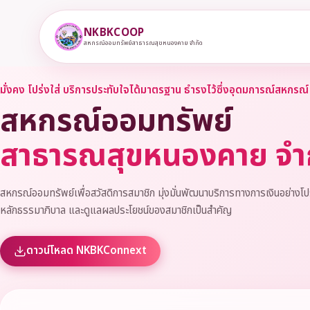
NKBKCOOP
สหกรณ์ออมทรัพย์สาธารณสุขหนองคาย จำกัด
มั่งคง โปร่งใส่ บริการประทับใจได้มาตรฐาน ธำรงไว้ซึ่งอุดมการณ์สหกรณ์
สหกรณ์ออมทรัพย์
สาธารณสุขหนองคาย จำ
สหกรณ์ออมทรัพย์เพื่อสวัสดิการสมาชิก มุ่งมั่นพัฒนาบริการทางการเงินอย่างโป
หลักธรรมาภิบาล และดูแลผลประโยชน์ของสมาชิกเป็นสำคัญ
ดาวน์โหลด NKBKConnext