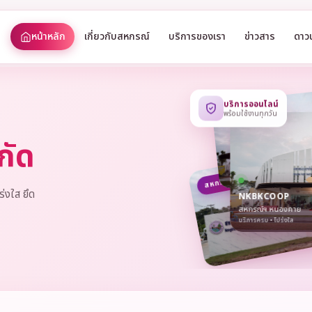
หน้าหลัก
เกี่ยวกับสหกรณ์
บริการของเรา
ข่าวสาร
ดาว
บริการออนไลน์
พร้อมใช้งานทุกวัน
กัด
สหกรณ์ • เปิดบริการ
ร่งใส ยึด
NKBKCOOP
สหกรณ์ฯ หนองคาย
บริการครบ • โปร่งใส